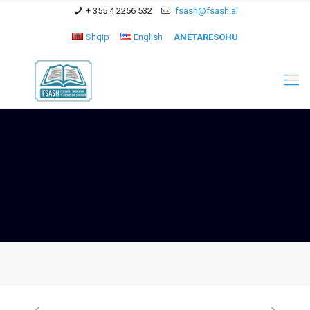
+ 355 4 2256 532
fsash@fsash.al
Shqip
English
ANËTARËSOHU