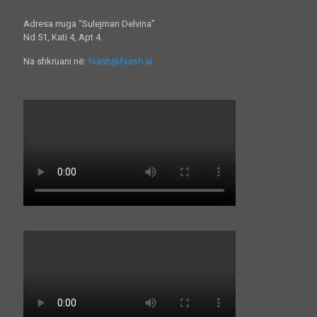
Adresa rruga “Sulejman Delvina”
Nd 51, Kati 4, Apt 4.
Na shkruani në:
fsash@fsash.al