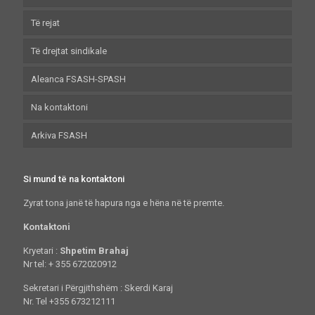
Të rejat
Misioni dhe vizioni
Të drejtat sindikale
Statuti
Galeri fotosh
Aleanca FSASH-SPASH
Sindikatat
Histori suksesi
Kontrata Kolektive
Na kontaktoni
Forumet
Legjislacioni
Historiku
Arkiva FSASH
Anëtarësohu
Objektivat
Arritjet
Si mund të na kontaktoni
Zyrat tona janë të hapura nga e hëna në të premte.
Kontaktoni
Kryetari :
Shpetim Brahaj
Nr tel: + 355 672020912
Sekretari i Përgjithshëm : Skerdi Karaj
Nr. Tel +355 673212111