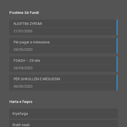
Postime Së Fundi
NJOFTIM ZYRTAR
21/01/2026
Për pagat e mësuesve
04/05/2020
FSASH – 29 vite
26/04/2020
PËR SHKOLLËN E MËSUESIN
06/03/2020
Harta e faqes
Kryefaqja
Rreth nesh